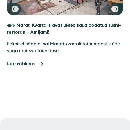
ka
nud!
🍣✨ Marati Kvartalis avas uksed kaua oodatud sushi-
restoran – Amijami!
ka
Eelmisel nädalal sai Marati kvartali toidumaastik ühe
väga maitsva täienduse...
Loe rohkem
Uus
Uu
val
Lo