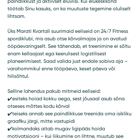
paindlikkust ja aktiivset eluviisi. Kui elukeskkond
töötab Sinu kasuks, on ka muutuste tegemine oluliselt
lihtsam.
Üks Marati Kvartali suurimaid eeliseid on 24/7 Fitness
spordiklubi, mis asub otse kõrvalmajas ja on avatud
ööpäevaringselt. See tähendab, et treenimine ei sõltu
enam kellaajast ega keerulisest logistilisest
planeerimisest. Saad valida just endale sobiva aja –
varahommikul enne tööpäeva, keset päeva või
hilisõhtul.
Selline lahendus pakub mitmeid eeliseid:
✔️esiteks hoiad kokku aega, sest jõusaal asub sõna
otseses mõttes kodu kõrval
✔️teiseks annab see paindlikkuse treenida oma isikliku
graafiku järgi, mitte vastupidi
✔️kolmandaks aitab mugav ligipääs hoida
motivatsiooni – kui liikumine on lihtne, muutub see