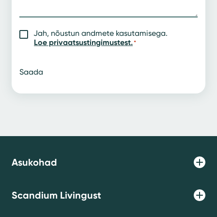
Jah, nõustun andmete kasutamisega.
Nõusolek
*
Loe privaatsustingimustest.
*
Saada
Asukohad
Meie majad
Scandium Livingust
UUS! Marati Kvartal