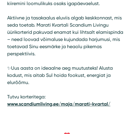
kiiremini loomulikuks osaks igapäevaelust.
Aktiivne ja tasakaalus eluviis algab keskkonnast, mis
seda toetab. Marati Kvartali Scandium Livingu
üürikorterid pakuvad enamat kui lihtsalt elamispinda
– need loovad võimaluse kujundada harjumusi, mis
toetavad Sinu eesmärke ja heaolu pikemas
perspektiivis.
✨Uus aasta on ideaalne aeg muutusteks! Alusta
kodust, mis aitab Sul hoida fookust, energiat ja
elurõõmu.
Tutvu korteritega:
www.scandiumliving.ee/maja/marati-kvartal/