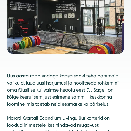
Uus aasta toob endaga kaasa soovi teha paremaid
valikuid, luua uusi harjumusi ja hoolitseda rohkem nii
oma füüsilise kui vaimse heaolu eest 💪. Sageli on
kõige keerulisem just esimene samm – keskkonna
loomine, mis toetab neid eesmärke ka päriselus.
Marati Kvartali Scandium Livingu üürikorterid on
loodud inimestele, kes hindavad mugavust,