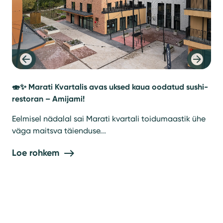
ka
nud!
🍣✨ Marati Kvartalis avas uksed kaua oodatud sushi-
restoran – Amijami!
ka
Eelmisel nädalal sai Marati kvartali toidumaastik ühe
väga maitsva täienduse...
Loe rohkem
Uus
Uu
val