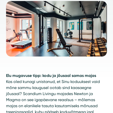
Elu mugavuse tipp: kodu ja jõusaal samas majas
Kas oled kunagi unistanud, et Sinu koduuksest vaid
mõne sammu kaugusel ootab sind kaasaegne
jõusaal? Scandium Livingu majades Newton ja
Magma on see igapäevane reaalsus – mõlemas
majas on elanikele tasuta kasutamiseks mõnusad
treeningsaalid, kuhu pääseb koduvõtmega igal