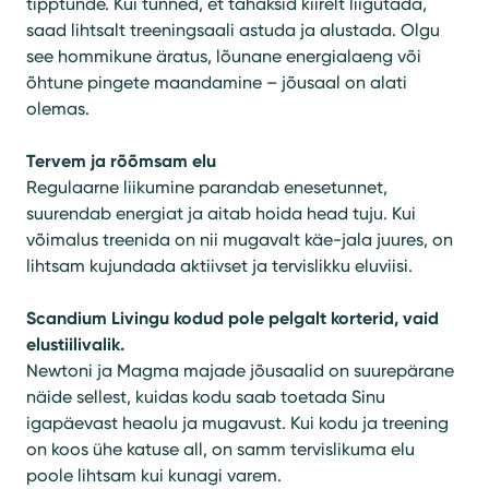
tipptunde. Kui tunned, et tahaksid kiirelt liigutada,
saad lihtsalt treeningsaali astuda ja alustada. Olgu
see hommikune äratus, lõunane energialaeng või
õhtune pingete maandamine – jõusaal on alati
olemas.
Tervem ja rõõmsam elu
Regulaarne liikumine parandab enesetunnet,
suurendab energiat ja aitab hoida head tuju. Kui
võimalus treenida on nii mugavalt käe-jala juures, on
lihtsam kujundada aktiivset ja tervislikku eluviisi.
Scandium
Livingu
kodud pole pelgalt korterid, vaid
elustiilivalik.
Newtoni ja Magma majade jõusaalid on suurepärane
näide sellest, kuidas kodu saab toetada Sinu
igapäevast heaolu ja mugavust. Kui kodu ja treening
on koos ühe katuse all, on samm tervislikuma elu
poole lihtsam kui kunagi varem.